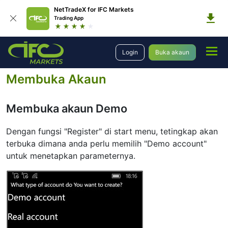
NetTradeX for IFC Markets
Trading App
Dagangan
Platform
Panduan Pengguna
Login
Buka akaun
Panduan Pengguna NetTradeX Windows Phone
Membuka Akaun
Membuka Akaun
Membuka akaun Demo
Dengan fungsi "Register" di start menu, tetingkap akan
terbuka dimana anda perlu memilih "Demo account"
untuk menetapkan parameternya.