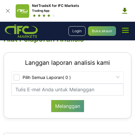
NetTradeX for IFC Markets
Trading App
Analisis
Alat Pelaporan Analitik
Login
Buka akaun
Alat Pelaporan Analisis
Langgan laporan analisis kami
Pilih Semua Laporan
( 0 )