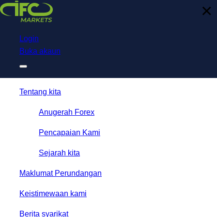
Download
×
NetTradeX for IFC Markets
Trading App
Login
Buka akaun
Tentang kita
Anugerah Forex
Pencapaian Kami
Sejarah kita
Maklumat Perundangan
Keistimewaan kami
Berita syarikat