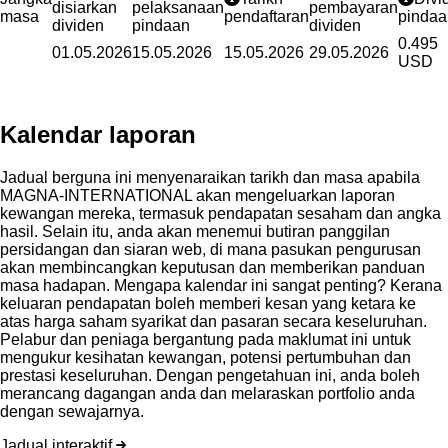
disiarkan
pelaksanaan
pembayaran
masa
pendaftaran
pindaa
dividen
pindaan
dividen
0.495
01.05.2026
15.05.2026
15.05.2026
29.05.2026
USD
Kalendar laporan
Jadual berguna ini menyenaraikan tarikh dan masa apabila
MAGNA-INTERNATIONAL akan mengeluarkan laporan
kewangan mereka, termasuk pendapatan sesaham dan angka
hasil. Selain itu, anda akan menemui butiran panggilan
persidangan dan siaran web, di mana pasukan pengurusan
akan membincangkan keputusan dan memberikan panduan
masa hadapan. Mengapa kalendar ini sangat penting? Kerana
keluaran pendapatan boleh memberi kesan yang ketara ke
atas harga saham syarikat dan pasaran secara keseluruhan.
Pelabur dan peniaga bergantung pada maklumat ini untuk
mengukur kesihatan kewangan, potensi pertumbuhan dan
prestasi keseluruhan. Dengan pengetahuan ini, anda boleh
merancang dagangan anda dan melaraskan portfolio anda
dengan sewajarnya.
Jadual interaktif