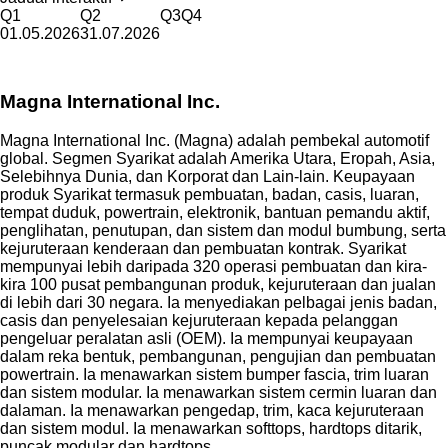
Q1
Q2
Q3
Q4
01.05.2026
31.07.2026
Magna International Inc.
Magna International Inc. (Magna) adalah pembekal automotif
global. Segmen Syarikat adalah Amerika Utara, Eropah, Asia,
Selebihnya Dunia, dan Korporat dan Lain-lain. Keupayaan
produk Syarikat termasuk pembuatan, badan, casis, luaran,
tempat duduk, powertrain, elektronik, bantuan pemandu aktif,
penglihatan, penutupan, dan sistem dan modul bumbung, serta
kejuruteraan kenderaan dan pembuatan kontrak. Syarikat
mempunyai lebih daripada 320 operasi pembuatan dan kira-
kira 100 pusat pembangunan produk, kejuruteraan dan jualan
di lebih dari 30 negara. Ia menyediakan pelbagai jenis badan,
casis dan penyelesaian kejuruteraan kepada pelanggan
pengeluar peralatan asli (OEM). Ia mempunyai keupayaan
dalam reka bentuk, pembangunan, pengujian dan pembuatan
powertrain. Ia menawarkan sistem bumper fascia, trim luaran
dan sistem modular. Ia menawarkan sistem cermin luaran dan
dalaman. Ia menawarkan pengedap, trim, kaca kejuruteraan
dan sistem modul. Ia menawarkan softtops, hardtops ditarik,
puncak modular dan hardtops.