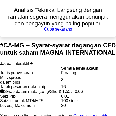
Analisis Teknikal Langsung dengan
ramalan segera menggunakan penunjuk
dan pengayun yang paling popular.
Cuba sekarang
#CA-MG – Syarat-syarat dagangan CFD
untuk saham MAGNA-INTERNATIONAL
Jadual interaktif
Semua jenis akaun
Jenis penyebaran
Floating
Min. spread
8
dalam pips
Jarak pesanan dalam pip
16
Swap dalam mata (Long/Short)
-1.55
/
-0.66
Saiz Pip
0.01
Saiz lot untuk MT4/MT5
100 stock
Leveraj Maksimum
20
You can see the commission size in the
Commissions table