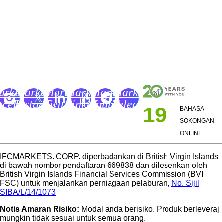
Buku Dagangan Forex dan CFD
Glosari Pedagang
Akademi Perdagangan IFCM
FC
IFC
IFC
IFC
IFC
IFC
arkets
Markets
Markets
Markets
Markets
Markets
acebook
Instagram
Twitter
LinkedIn
Youtube
Telegram
19
BAHASA
age
Page
Page
Page
Channel
Page
SOKONGAN
ONLINE
IFCMARKETS. CORP. diperbadankan di British Virgin Islands
di bawah nombor pendaftaran 669838 dan dilesenkan oleh
British Virgin Islands Financial Services Commission (BVI
FSC) untuk menjalankan perniagaan pelaburan,
No. Sijil
SIBA/L/14/1073
Notis Amaran Risiko:
Modal anda berisiko. Produk berleveraj
mungkin tidak sesuai untuk semua orang.