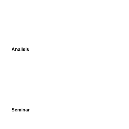
NetTradeX
MetaTrader 4
MetaTrader 5
Platform dagangan mana yang bersesuaian
Analisis
BAHARU Teknik
Data Pasaran
Data Sejarah Pasaran
Berita Dagangan
Seminar
Video Tutorial