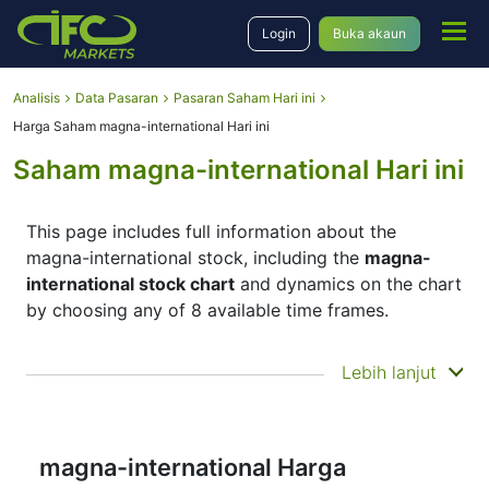
Login
Buka akaun
Analisis
Data Pasaran
Pasaran Saham Hari ini
Harga Saham magna-international Hari ini
Saham magna-international Hari ini
This page includes full information about the
magna-international stock, including the
magna-
international stock chart
and dynamics on the chart
by choosing any of 8 available time frames.
By moving the start and end of the timeframe in the
Lebih lanjut
bottom panel you can see both the current and the
historical price movements of the instrument. In
addition, you have an opportunity to choose the
type of display of the
magna-international stock
magna-international Harga
price
– Candles or Lines chart – through the buttons