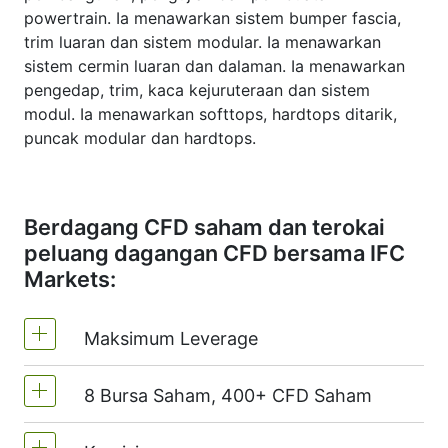
powertrain. Ia menawarkan sistem bumper fascia,
trim luaran dan sistem modular. Ia menawarkan
sistem cermin luaran dan dalaman. Ia menawarkan
pengedap, trim, kaca kejuruteraan dan sistem
modul. Ia menawarkan softtops, hardtops ditarik,
puncak modular dan hardtops.
Berdagang CFD saham dan terokai
peluang dagangan CFD bersama IFC
Markets:
Maksimum Leverage
8 Bursa Saham, 400+ CFD Saham
MT4 dan MT5 - 1:20 (Margin 5%)
Di NetTradeX, leverage CFD saham