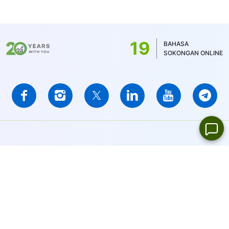
19
BAHASA
SOKONGAN ONLINE
IFCMARKETS. CORP. diperbadankan di British Virgin Islands di
bawah nombor pendaftaran 669838 dan dilesenkan oleh British
Virgin Islands Financial Services Commission (BVI FSC) untuk
menjalankan perniagaan pelaburan,
No. Sijil SIBA/L/14/1073
Notis Amaran Risiko:
Modal anda berisiko. Produk berleveraj
mungkin tidak sesuai untuk semua orang.