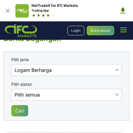
NetTradeX for IFC Markets
Trading App
Analisis
Berita Dagangan
Login
Buka akaun
Berita Dagangan
Pilih jenis
Pilih alatan
Cari