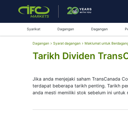
Syarikat
Dagangan
Dagangan
P
Dagangan
Syarat dagangan
Maklumat untuk Berdagan
Tarikh Dividen Trans
Jika anda menjejaki saham TransCanada Co
terdapat beberapa tarikh penting. Tarikh p
anda mesti memiliki stok sebelum ini untuk
Tarikh rekod ialah apabila TransCanada C
mendapat wang tersebut. TransCanada Cor
berbanding pembayaran besar. Namun, men