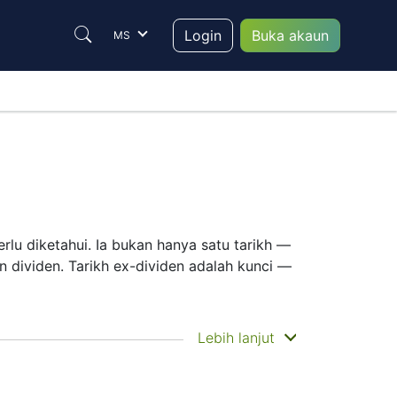
Login
Buka akaun
MS
rlu diketahui. Ia bukan hanya satu tarikh —
 dividen. Tarikh ex-dividen adalah kunci —
yaran ialah apabila anda benar-benar
Lebih lanjut
kat lebih memfokuskan pada pertumbuhan
ng pergerakan pelaburan anda.