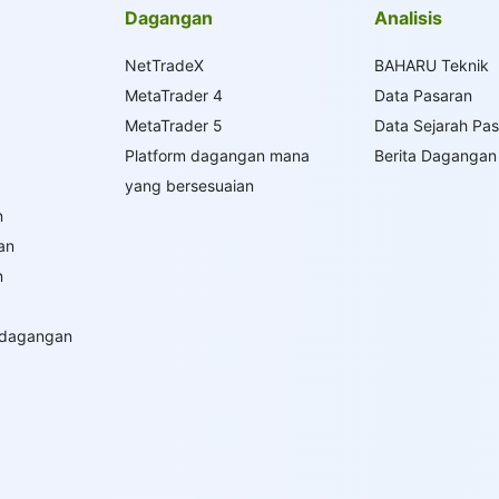
Dagangan
Analisis
NetTradeX
BAHARU Teknik
MetaTrader 4
Data Pasaran
MetaTrader 5
Data Sejarah Pa
Platform dagangan mana
Berita Dagangan
yang bersesuaian
n
an
n
rdagangan