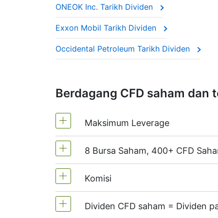
ONEOK Inc. Tarikh Dividen
Syarikat-syarikat ini sering dipanggil 
Exxon Mobil Tarikh Dividen
Pelarasan ini memastikan harga CFD men
Occidental Petroleum Tarikh Dividen
Berdagang CFD saham dan t
Maksimum Leverage
8 Bursa Saham, 400+ CFD Sah
MT4 dan MT5 - 1:20 (Margin 5%)
Di NetTradeX, leverage CFD saham 
Komisi
Kami menawarkan lebih daripada 400
(Kanada),
HKEx
(Hong Kong),
TSE
(J
Dividen CFD saham = Dividen p
Sehingga 0,1% dari isi padu transak