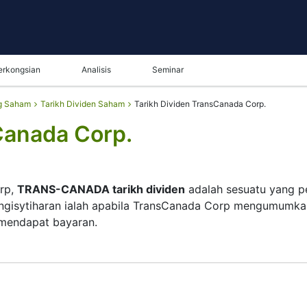
erkongsian
Analisis
Seminar
g Saham
Tarikh Dividen Saham
Tarikh Dividen TransCanada Corp.
Canada Corp.
rp,
TRANS-CANADA tarikh dividen
adalah sesuatu yang pe
engisytiharan ialah apabila TransCanada Corp mengumumkan
 mendapat bayaran.
orp menyemak senarai pemegang sahamnya dan tarikh pemba
p memang membayar dividen, tetapi mereka kecil — syari
getahui tarikh dividen TRANS-CANADA membantu meranca