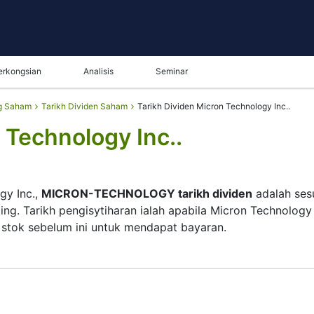
erkongsian
Analisis
Seminar
g Saham
Tarikh Dividen Saham
Tarikh Dividen Micron Technology Inc..
 Technology Inc..
gy Inc.,
MICRON-TECHNOLOGY tarikh dividen
adalah sesu
ting. Tarikh pengisytiharan ialah apabila Micron Technolog
 stok sebelum ini untuk mendapat bayaran.
ogy Inc. menyemak senarai pemegang sahamnya dan tarikh 
y Inc. memang membayar dividen, tetapi mereka kecil — s
r. Namun, mengetahui tarikh dividen MICRON-TECHNOLO