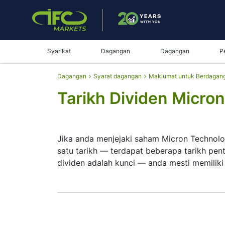
Syarikat
Dagangan
Dagangan
P
Dagangan
Syarat dagangan
Maklumat untuk Berdagan
Tarikh Dividen Micron
Jika anda menjejaki saham Micron Technolo
satu tarikh — terdapat beberapa tarikh pen
dividen adalah kunci — anda mesti memiliki
Tarikh rekod ialah apabila Micron Technol
mendapat wang tersebut. Micron Technolog
pertumbuhan berbanding pembayaran besa
pelaburan anda.