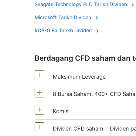
Seagate Technology PLC Tarikh Dividen
Syarikat-syarikat ini sering dipanggil 
Microsoft Tarikh Dividen
Pelarasan ini memastikan harga CFD men
#CA-GIBa Tarikh Dividen
Berdagang CFD saham dan t
Maksimum Leverage
8 Bursa Saham, 400+ CFD Sah
MT4 dan MT5 - 1:20 (Margin 5%)
Di NetTradeX, leverage CFD saham 
Komisi
Kami menawarkan lebih daripada 400
(Kanada),
HKEx
(Hong Kong),
TSE
(J
Dividen CFD saham = Dividen p
Sehingga 0,1% dari isi padu transak