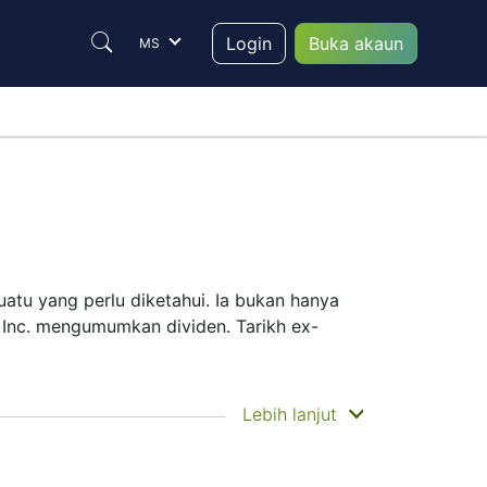
Login
Buka akaun
MS
atu yang perlu diketahui. Ia bukan hanya
y Inc. mengumumkan dividen. Tarikh ex-
pembayaran ialah apabila anda benar-benar
Lebih lanjut
yarikat lebih memfokuskan pada
GY membantu merancang pergerakan