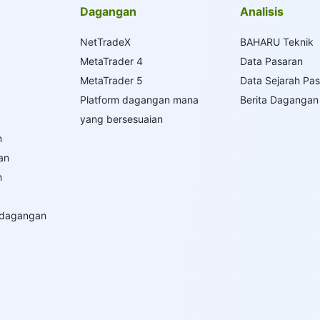
Dagangan
Analisis
NetTradeX
BAHARU Teknik
MetaTrader 4
Data Pasaran
MetaTrader 5
Data Sejarah Pa
Platform dagangan mana
Berita Dagangan
yang bersesuaian
n
an
n
rdagangan