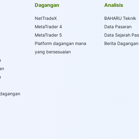
Dagangan
Analisis
NetTradeX
BAHARU Teknik
MetaTrader 4
Data Pasaran
MetaTrader 5
Data Sejarah Pa
Platform dagangan mana
Berita Dagangan
yang bersesuaian
n
an
n
rdagangan