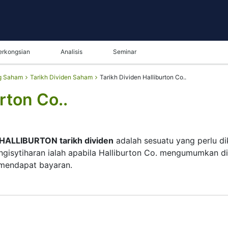
erkongsian
Analisis
Seminar
g Saham
Tarikh Dividen Saham
Tarikh Dividen Halliburton Co..
rton Co..
HALLIBURTON tarikh dividen
adalah sesuatu yang perlu di
engisytiharan ialah apabila Halliburton Co. mengumumkan di
 mendapat bayaran.
. menyemak senarai pemegang sahamnya dan tarikh pembayar
memang membayar dividen, tetapi mereka kecil — syarikat
getahui tarikh dividen HALLIBURTON membantu merancang