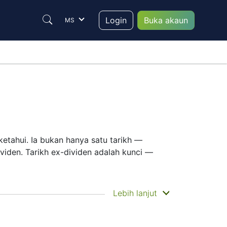
Login
Buka akaun
MS
ketahui. Ia bukan hanya satu tarikh —
viden. Tarikh ex-dividen adalah kunci —
an ialah apabila anda benar-benar
Lebih lanjut
 lebih memfokuskan pada pertumbuhan
 pergerakan pelaburan anda.