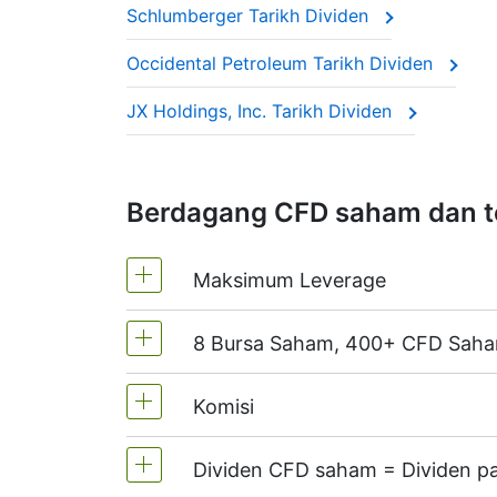
Schlumberger Tarikh Dividen
Syarikat-syarikat ini sering dipanggil 
Occidental Petroleum Tarikh Dividen
Pelarasan ini memastikan harga CFD men
JX Holdings, Inc. Tarikh Dividen
Berdagang CFD saham dan t
Maksimum Leverage
8 Bursa Saham, 400+ CFD Sah
MT4 dan MT5 - 1:20 (Margin 5%)
Di NetTradeX, leverage CFD saham 
Komisi
Kami menawarkan lebih daripada 400
(Kanada),
HKEx
(Hong Kong),
TSE
(J
Dividen CFD saham = Dividen p
Sehingga 0,1% dari isi padu transak