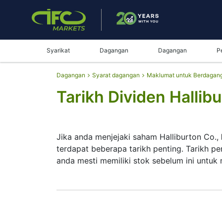
Syarikat
Dagangan
Dagangan
P
Dagangan
Syarat dagangan
Maklumat untuk Berdagan
Tarikh Dividen Hallibu
Jika anda menjejaki saham Halliburton Co.,
terdapat beberapa tarikh penting. Tarikh p
anda mesti memiliki stok sebelum ini untuk
Tarikh rekod ialah apabila Halliburton Co
mendapat wang tersebut. Halliburton Co. 
berbanding pembayaran besar. Namun, men