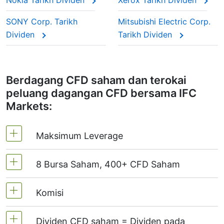
pulangan masuk.
Nokia Tarikh Dividen
Xerox Tarikh Dividen
SONY Corp. Tarikh
Mitsubishi Electric Corp.
Pelarasan ini memastikan harga CFD
Dividen
Tarikh Dividen
mencerminkan nilai pasaran sebenar saham, sama
seperti anda memegang saham sebenar.
Berdagang CFD saham dan terokai
peluang dagangan CFD bersama IFC
Markets:
Maksimum Leverage
8 Bursa Saham, 400+ CFD Saham
MT4 dan MT5 - 1:20 (Margin 5%)
Di NetTradeX, leverage CFD saham
Komisi
Kami menawarkan lebih daripada 400 CFD
bersamaan Leverage akaun dagangan
pada bursa berikut:
NYSE | Nasdaq
(USA),
(maksimum 1:20)
Dividen CFD saham = Dividen pada
Xetra
(Germany),
LSE
(UK),
ASX
(Australia),