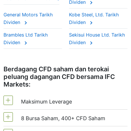
Dividen
pertumbuhan — seperti cip baharu dan pembangunan
Jika anda menjual (pendek) CFD, jumlah
dividen" kerana pelabur mempercayai mereka
AI — daripada membayar tunai.
dividen ditolak daripada anda.
untuk terus membayar tahun demi tahun.
General Motors Tarikh
Kobe Steel, Ltd. Tarikh
Namun, bagi pelabur jangka panjang atau sesiapa
Dividen
Dividen
sahaja yang berminat dengan pendapatan yang
konsisten, menjejak tarikh dividen 9101 boleh
Pelarasan ini memastikan harga CFD
Brambles Ltd Tarikh
Sekisui House Ltd. Tarikh
membantu merancang dagangan dan memahami bila
mencerminkan nilai pasaran sebenar saham, sama
pulangan masuk.
Dividen
Dividen
seperti anda memegang saham sebenar.
Berdagang CFD saham dan terokai
peluang dagangan CFD bersama IFC
Markets:
Maksimum Leverage
8 Bursa Saham, 400+ CFD Saham
MT4 dan MT5 - 1:20 (Margin 5%)