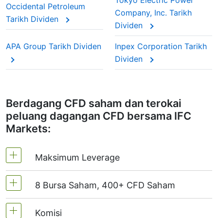
konsisten, menjejak tarikh dividen 0857 boleh
Tokyo Electric Power
Occidental Petroleum
membantu merancang dagangan dan memahami bila
Company, Inc. Tarikh
Tarikh Dividen
pulangan masuk.
Dividen
Pelarasan ini memastikan harga CFD
mencerminkan nilai pasaran sebenar saham, sama
APA Group Tarikh Dividen
Inpex Corporation Tarikh
seperti anda memegang saham sebenar.
Dividen
Berdagang CFD saham dan terokai
peluang dagangan CFD bersama IFC
Markets:
Maksimum Leverage
8 Bursa Saham, 400+ CFD Saham
MT4 dan MT5 - 1:20 (Margin 5%)
Di NetTradeX, leverage CFD saham
Komisi
Kami menawarkan lebih daripada 400 CFD