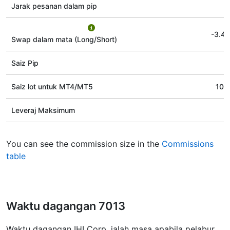
Jarak pesanan dalam pip
-3.48
Swap dalam mata (Long/Short)
Saiz Pip
Saiz lot untuk MT4/MT5
100
Leveraj Maksimum
You can see the commission size in the
Commissions
table
Waktu dagangan 7013
Waktu dagangan IHI Corp. ialah masa apabila pelabur