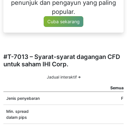
penunjuk dan pengayun yang paling
popular.
Cuba sekarang
#T-7013 – Syarat-syarat dagangan CFD
untuk saham IHI Corp.
Jadual interaktif
Semua j
Jenis penyebaran
Flo
Min. spread
dalam pips