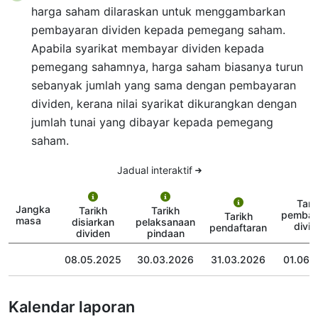
harga saham dilaraskan untuk menggambarkan
pembayaran dividen kepada pemegang saham.
Apabila syarikat membayar dividen kepada
pemegang sahamnya, harga saham biasanya turun
sebanyak jumlah yang sama dengan pembayaran
dividen, kerana nilai syarikat dikurangkan dengan
jumlah tunai yang dibayar kepada pemegang
saham.
Jadual interaktif
Tari
Jangka
Tarikh
Tarikh
pembay
Tarikh
masa
disiarkan
pelaksanaan
divid
pendaftaran
dividen
pindaan
08.05.2025
30.03.2026
31.03.2026
01.06.
Kalendar laporan