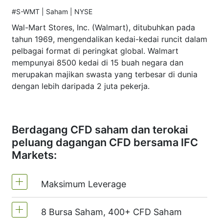
#S-WMT | Saham | NYSE
Wal-Mart Stores, Inc. (Walmart), ditubuhkan pada
tahun 1969, mengendalikan kedai-kedai runcit dalam
pelbagai format di peringkat global. Walmart
mempunyai 8500 kedai di 15 buah negara dan
merupakan majikan swasta yang terbesar di dunia
dengan lebih daripada 2 juta pekerja.
Berdagang CFD saham dan terokai
peluang dagangan CFD bersama IFC
Markets:
Maksimum Leverage
8 Bursa Saham, 400+ CFD Saham
MT4 dan MT5 - 1:20 (Margin 5%)