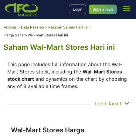
Login
Buka akaun
Analisis
Data Pasaran
Pasaran Saham Hari ini
Harga Saham Wal-Mart Stores Hari ini
Saham Wal-Mart Stores Hari ini
This page includes full information about the Wal-
Mart Stores stock, including the
Wal-Mart Stores
stock chart
and dynamics on the chart by choosing
any of 8 available time frames.
By moving the start and end of the timeframe in the
Lebih lanjut
bottom panel you can see both the current and the
historical price movements of the instrument. In
addition, you have an opportunity to choose the
type of display of the
Wal-Mart Stores stock price
Wal-Mart Stores Harga
– Candles or Lines chart – through the buttons in the