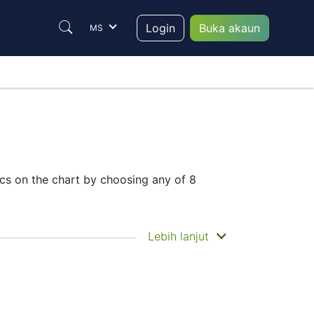
Login
Buka akaun
MS
s on the chart by choosing any of 8
he historical price movements of the
Lebih lanjut
ce
– Candles or Lines chart – through the
 trade are in the right place since reading
o make their final decision.