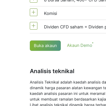
MT4 dan MT5 - 1:20 (Margin 5%)
Di NetTradeX, leverage CFD saha
Komisi
Kami menawarkan lebih daripada 4
(Kanada),
HKEx
(Hong Kong),
TSE
(
Dividen CFD saham = Dividen
Komisen untuk satu stok - $0.02
The minimum commission (NetTrade
Kedudukan panjang (beli) CFD men
Akaun Demo
Buka akaun
*Komisen minimum untuk instrumen # S
Maklumat lanjut di halaman "
Tarikh
Analisis teknikal
Analisis Teknikal adalah kaedah analisis 
dinamik harga pasaran alatan kewangan te
kaedah analisis pasaran ini untuk meram
untuk membuat ramalan berdasarkan kajia
Lihat analisis teknikal dinamik harga terb