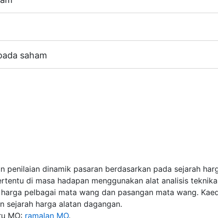
m bersamaan Leverage akaun dagangan (maksimum 1:20)
00 CFD pada bursa berikut:
NYSE | Nasdaq
(USA),
Xetra
(
Jepun).
 pada saham
X, MT4 / MT5 accounts) - 1 USD
erima pindaan dividen bersamaan saiz pembayaran dividen
-AAPL dan # S-NVDA ialah 10 USD.
 pembayaran dividen bagi CFD
".
dan penilaian dinamik pasaran berdasarkan pada sejarah ha
rtentu di masa hadapan menggunakan alat analisis teknika
al harga pelbagai mata wang dan pasangan mata wang. Kaed
n sejarah harga alatan dagangan.
aru MO:
ramalan MO
.