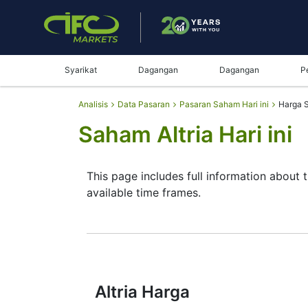
Syarikat
Dagangan
Dagangan
P
Analisis
Data Pasaran
Pasaran Saham Hari ini
Harga S
Saham Altria Hari ini
This page includes full information about t
available time frames.
By moving the start and end of the timefr
instrument. In addition, you have an oppor
buttons in the upper left corner of the cha
the full characteristics of the Altria stoc
Altria Harga