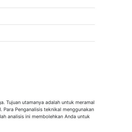
Germany),
LSE
(UK),
ASX
(Australia),
TSX
.
rga. Tujuan utamanya adalah untuk meramal
l. Para Penganalisis teknikal menggunakan
ah analisis ini membolehkan Anda untuk