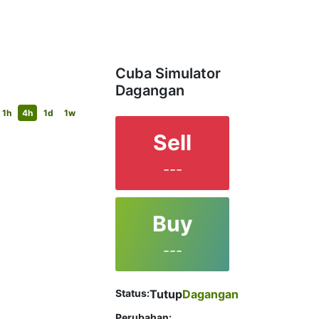
Cuba Simulator
Dagangan
1h
4h
1d
1w
Sell
---
Buy
---
Status:
Tutup
Dagangan
Perubahan: