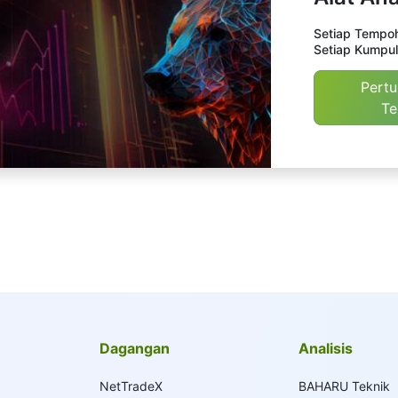
Setiap Tempoh
Setiap Kumpul
Pert
Te
Dagangan
Analisis
NetTradeX
BAHARU Teknik