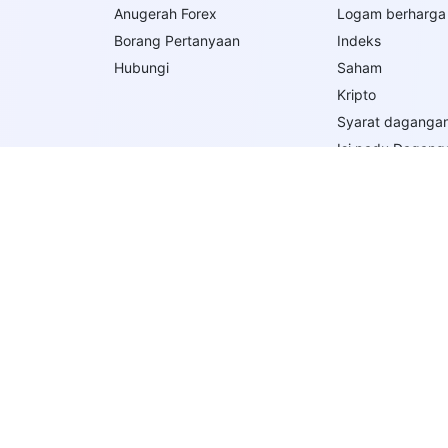
Anugerah Forex
Logam berharga
Borang Pertanyaan
Indeks
Hubungi
Saham
Kripto
Syarat daganga
Isi padu Dagang
Margin Keperlua
Jenis Pesanan
Pelaksanaan Pe
Ikuti Kami Di