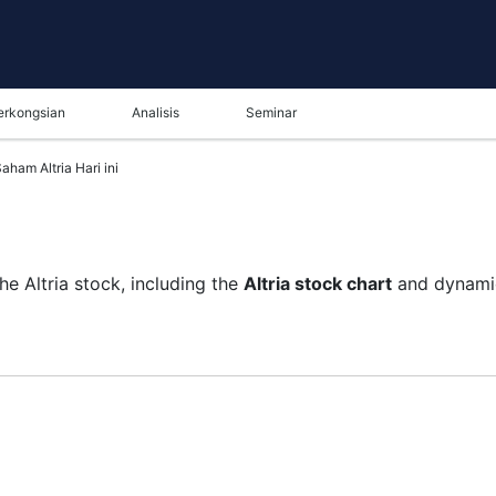
erkongsian
Analisis
Seminar
aham Altria Hari ini
he Altria stock, including the
Altria stock chart
and dynamic
ame in the bottom panel you can see both the current and t
tunity to choose the type of display of the
Altria stock pri
rt. All clients that have not yet decided which instrument to
k and watching its performance on the charts will help them t