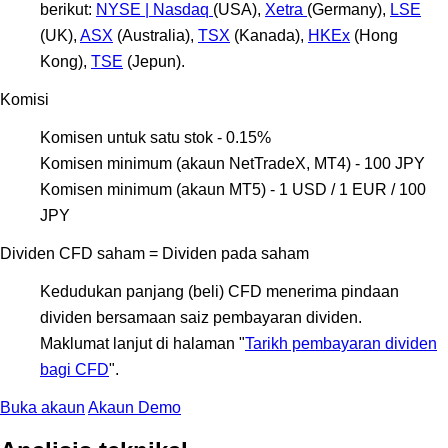
berikut:
NYSE | Nasdaq
(USA),
Xetra
(Germany),
LSE
(UK),
ASX
(Australia),
TSX
(Kanada),
HKEx
(Hong
Kong),
TSE
(Jepun).
Komisi
Komisen untuk satu stok - 0.15%
Komisen minimum (akaun NetTradeX, MT4) - 100 JPY
Komisen minimum (akaun MT5) - 1 USD / 1 EUR / 100
JPY
Dividen CFD saham = Dividen pada saham
Kedudukan panjang (beli) CFD menerima pindaan
dividen bersamaan saiz pembayaran dividen.
Maklumat lanjut di halaman "
Tarikh pembayaran dividen
bagi CFD
".
Buka akaun
Akaun Demo