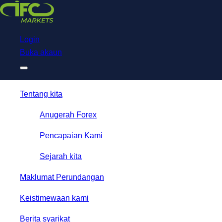
Download
NetTradeX for IFC Markets
Trading App
Login
Buka akaun
Tentang kita
Anugerah Forex
Pencapaian Kami
Sejarah kita
Maklumat Perundangan
Keistimewaan kami
Berita syarikat