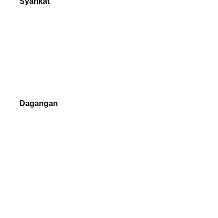
Syarikat
Tentang kita
Anugerah Forex
Borang Pertanyaan
Hubungi
Dagangan
Forex
Logam berharga
Indeks
Saham
Kripto