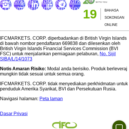
arkets
Markets
Markets
Markets
Markets
Markets
acebook
Instagram
Twitter
LinkedIn
Youtube
Telegram
19
BAHASA
age
Page
Page
Page
Channel
Page
SOKONGAN
ONLINE
IFCMARKETS. CORP. diperbadankan di British Virgin Islands
di bawah nombor pendaftaran 669838 dan dilesenkan oleh
British Virgin Islands Financial Services Commission (BVI
FSC) untuk menjalankan perniagaan pelaburan,
No. Sijil
SIBA/L/14/1073
Notis Amaran Risiko:
Modal anda berisiko. Produk berleveraj
mungkin tidak sesuai untuk semua orang.
IFCMARKETS. CORP. tidak menyediakan perkhidmatan untuk
penduduk Amerika Syarikat, BVI dan Persekutuan Rusia.
Navigasi halaman:
Peta laman
Dasar Privasi