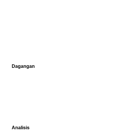
Syarat dagangan
Isi padu Dagangan
Margin Keperluan
Jenis Pesanan
Pelaksanaan Perdagangan
Dagangan
NetTradeX
MetaTrader 4
MetaTrader 5
Platform dagangan mana yang bersesuaian
Analisis