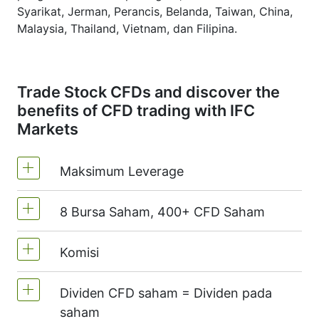
Syarikat, Jerman, Perancis, Belanda, Taiwan, China,
Malaysia, Thailand, Vietnam, dan Filipina.
Trade Stock CFDs and discover the
benefits of CFD trading with IFC
Markets
Maksimum Leverage
8 Bursa Saham, 400+ CFD Saham
MT4 dan MT5 - 1:20 (Margin 5%)
Di NetTradeX, leverage CFD saham
Komisi
Kami menawarkan lebih daripada 400 CFD
bersamaan Leverage akaun dagangan
pada bursa berikut:
NYSE | Nasdaq
(USA),
(maksimum 1:20)
Dividen CFD saham = Dividen pada
Xetra
(Germany),
LSE
(UK),
ASX
Komisen untuk satu stok - 0.15%
saham
(Australia),
TSX
(Kanada),
HKEx
(Hong