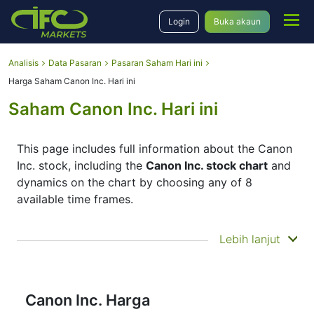
Login
Buka akaun
Analisis
Data Pasaran
Pasaran Saham Hari ini
Harga Saham Canon Inc. Hari ini
Saham Canon Inc. Hari ini
This page includes full information about the Canon
Inc. stock, including the
Canon Inc. stock chart
and
dynamics on the chart by choosing any of 8
available time frames.
By moving the start and end of the timeframe in the
Lebih lanjut
bottom panel you can see both the current and the
historical price movements of the instrument. In
addition, you have an opportunity to choose the
type of display of the
Canon Inc. stock price
–
Canon Inc. Harga
Candles or Lines chart – through the buttons in the