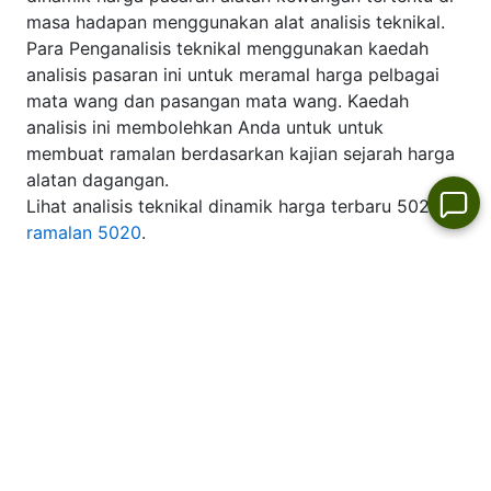
masa hadapan menggunakan alat analisis teknikal.
Para Penganalisis teknikal menggunakan kaedah
analisis pasaran ini untuk meramal harga pelbagai
mata wang dan pasangan mata wang. Kaedah
analisis ini membolehkan Anda untuk untuk
membuat ramalan berdasarkan kajian sejarah harga
alatan dagangan.
Lihat analisis teknikal dinamik harga terbaru 5020:
ramalan 5020
.
Pertumbuhan dan Penurunan Pasaran
Saham Hari Ini
Pemimpin pasaran
saham harian
Tiada
Tiada
Tiada
Tiada
alatan yang
alatan yang
alatan yang
alatan yang
berkaitan
berkaitan
berkaitan
berkaitan
tersenarai
tersenarai
tersenarai
tersenarai