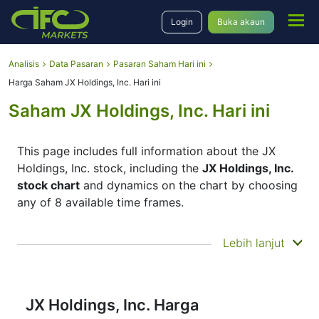
Login
Buka akaun
Analisis
Data Pasaran
Pasaran Saham Hari ini
Harga Saham JX Holdings, Inc. Hari ini
Saham JX Holdings, Inc. Hari ini
This page includes full information about the JX
Holdings, Inc. stock, including the
JX Holdings, Inc.
stock chart
and dynamics on the chart by choosing
any of 8 available time frames.
By moving the start and end of the timeframe in the
Lebih lanjut
bottom panel you can see both the current and the
historical price movements of the instrument. In
addition, you have an opportunity to choose the
type of display of the
JX Holdings, Inc. stock price
JX Holdings, Inc. Harga
– Candles or Lines chart – through the buttons in the