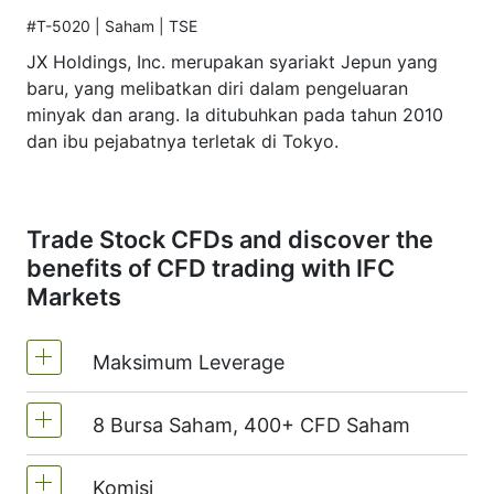
#T-5020 | Saham | TSE
JX Holdings, Inc. merupakan syariakt Jepun yang
baru, yang melibatkan diri dalam pengeluaran
minyak dan arang. Ia ditubuhkan pada tahun 2010
dan ibu pejabatnya terletak di Tokyo.
Trade Stock CFDs and discover the
benefits of CFD trading with IFC
Markets
Maksimum Leverage
8 Bursa Saham, 400+ CFD Saham
MT4 dan MT5 - 1:20 (Margin 5%)
Di NetTradeX, leverage CFD saham
Komisi