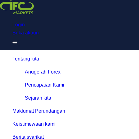
Download
NetTradeX for IFC Markets
Trading App
Login
Buka akaun
Tentang kita
Anugerah Forex
Pencapaian Kami
Sejarah kita
Maklumat Perundangan
Keistimewaan kami
Berita syarikat