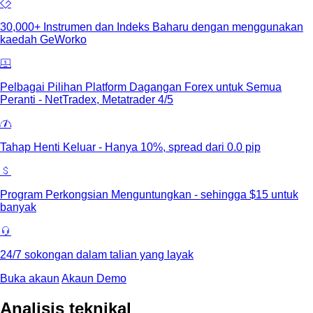
30,000+ Instrumen dan Indeks Baharu dengan menggunakan
kaedah GeWorko
Pelbagai Pilihan Platform Dagangan Forex untuk Semua
Peranti - NetTradex, Metatrader 4/5
Tahap Henti Keluar - Hanya 10%, spread dari 0.0 pip
Program Perkongsian Menguntungkan - sehingga $15 untuk
banyak
24/7 sokongan dalam talian yang layak
Buka akaun
Akaun Demo
Analisis teknikal