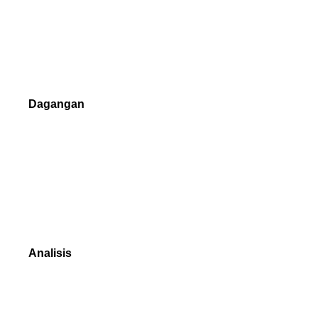
Margin Keperluan
Jenis Pesanan
Pelaksanaan Perdagangan
Dagangan
NetTradeX
MetaTrader 4
MetaTrader 5
Platform dagangan mana yang bersesuaian
Analisis
BAHARU Teknik
Data Pasaran