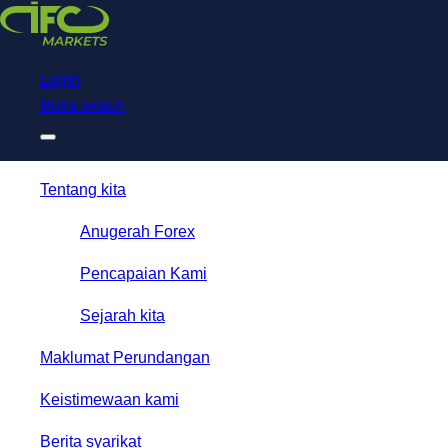
Download
NetTradeX for IFC Markets
Trading App
Login
Buka akaun
Tentang kita
Anugerah Forex
Pencapaian Kami
Sejarah kita
Maklumat Perundangan
Keistimewaan kami
Berita syarikat