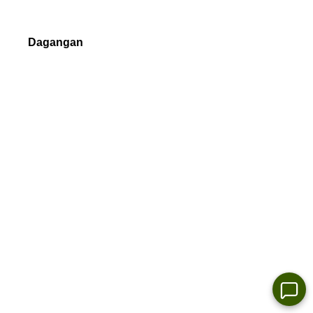
Hubungi
Dagangan
Forex
Logam berharga
Indeks
Saham
Kripto
Syarat dagangan
Isi padu Dagangan
Margin Keperluan
Jenis Pesanan