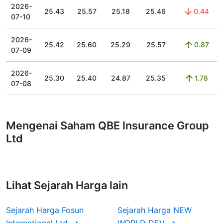
2026-
25.43
25.57
25.18
25.46
0.44
07-10
2026-
25.42
25.60
25.29
25.57
0.87
07-09
2026-
25.30
25.40
24.87
25.35
1.78
07-08
Mengenai Saham QBE Insurance Group
Ltd
Lihat Sejarah Harga lain
Sejarah Harga Fosun
Sejarah Harga NEW