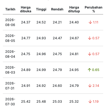
Harga
Harga
Perubahan
Tarikh
Tinggi
Rendah
dibuka
ditutup
%
2026-
24.37
24.52
24.21
24.40
1.11
08-06
2026-
24.77
24.93
24.47
24.67
0.57
08-05
2026-
24.75
24.96
24.75
24.81
0.57
08-04
2026-
24.89
24.99
24.79
24.95
0.65
08-03
2026-
24.91
24.92
24.60
24.79
2.14
07-31
2026-
25.42
25.48
25.03
25.32
1.19
07-30