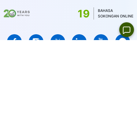
19
BAHASA
SOKONGAN ONLINE
IFCMARKETS. CORP. diperbadankan di British Virgin Islands di
bawah nombor pendaftaran 669838 dan dilesenkan oleh British
Virgin Islands Financial Services Commission (BVI FSC) untuk
menjalankan perniagaan pelaburan,
No. Sijil SIBA/L/14/1073
Notis Amaran Risiko:
Modal anda berisiko. Produk berleveraj
mungkin tidak sesuai untuk semua orang.
IFCMARKETS. CORP. tidak menyediakan perkhidmatan untuk
penduduk Amerika Syarikat, BVI dan Persekutuan Rusia.