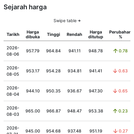
Sejarah harga
Swipe table
Harga
Harga
Perubahan
Tarikh
Tinggi
Rendah
dibuka
ditutup
%
2026-
957.79
964.84
941.11
948.78
0.78
08-06
2026-
953.17
954.28
934.81
941.41
0.63
08-05
2026-
944.10
950.35
936.67
947.30
0.65
08-04
2026-
965.00
966.87
948.47
953.38
0.23
08-03
2026-
945.00
954.68
937.48
951.19
0.27