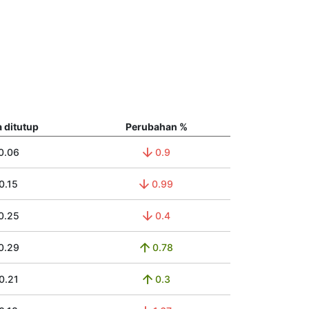
 ditutup
Perubahan %
0.06
0.9
0.15
0.99
0.25
0.4
0.29
0.78
0.21
0.3