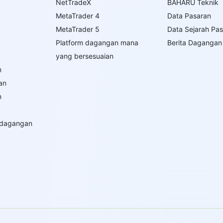
NetTradeX
BAHARU Teknik
MetaTrader 4
Data Pasaran
MetaTrader 5
Data Sejarah Pa
Platform dagangan mana
Berita Dagangan
yang bersesuaian
n
an
n
rdagangan