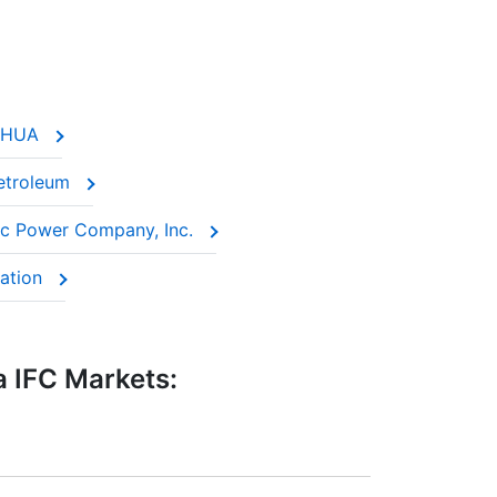
ENHUA
Petroleum
ic Power Company, Inc.
ration
 IFC Markets: