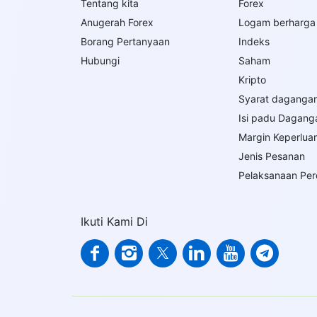
Tentang kita
Forex
Anugerah Forex
Logam berharga
Borang Pertanyaan
Indeks
Hubungi
Saham
Kripto
Syarat daganga
Isi padu Dagang
Margin Keperlua
Jenis Pesanan
Pelaksanaan Pe
Ikuti Kami Di