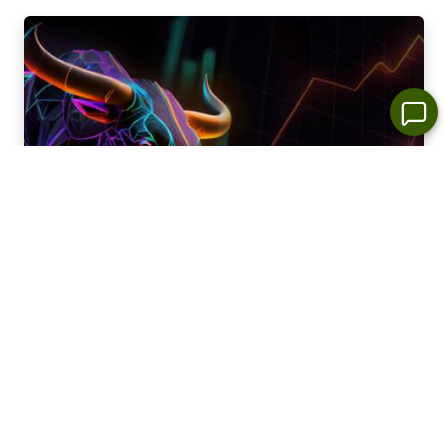
Alat Analisis Khas Baru
Setiap Tempoh Waktu - dari 1 hari sehingga 1 tahun
Setiap Kumpulan Dagangan - Forex, Saham, Indeks,
dll.
Pertumbuhan Terbaik