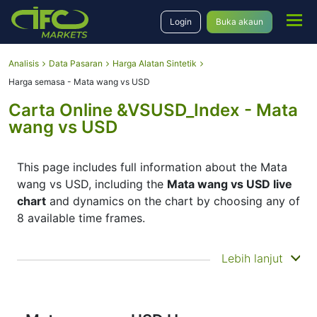
Login
Buka akaun
Analisis
Data Pasaran
Harga Alatan Sintetik
Harga semasa - Mata wang vs USD
Carta Online &VSUSD_Index - Mata
wang vs USD
This page includes full information about the Mata
wang vs USD, including the
Mata wang vs USD live
chart
and dynamics on the chart by choosing any of
8 available time frames.
By moving the start and end of the timeframe in the
Lebih lanjut
bottom panel you can see both the current and the
historical price movements of the instrument. In
addition, you have an opportunity to choose the
type of display of the
Mata wang vs USD live chart