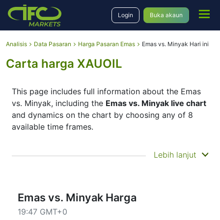
Login
Buka akaun
Analisis
Data Pasaran
Harga Pasaran Emas
Emas vs. Minyak Hari ini
Carta harga XAUOIL
This page includes full information about the Emas
vs. Minyak, including the
Emas vs. Minyak live chart
and dynamics on the chart by choosing any of 8
available time frames.
By moving the start and end of the timeframe in the
Lebih lanjut
bottom panel you can see both the current and the
historical price movements of the instrument. In
addition, you have an opportunity to choose the
type of display of the
Emas vs. Minyak live chart
–
Emas vs. Minyak Harga
Candles or Lines chart – through the buttons in the
19:47 GMT+0
upper left corner of the chart. All clients that have