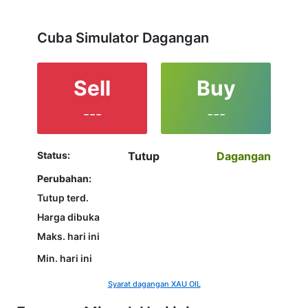
not yet decided which instrument to trade are in the
right place since reading the full characteristics of
the XAUOIL and watching its performance on the
Cuba Simulator Dagangan
charts will help them to make their final decision.
Sell
Buy
---
---
Status:
Tutup
Dagangan
Perubahan:
Tutup terd.
Harga dibuka
Maks. hari ini
Min. hari ini
Syarat dagangan XAU OIL