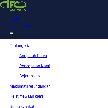
Download
NetTradeX for IFC Markets
Trading App
Login
Buka akaun
Tentang kita
Anugerah Forex
Pencapaian Kami
Sejarah kita
Maklumat Perundangan
Keistimewaan kami
Berita syarikat