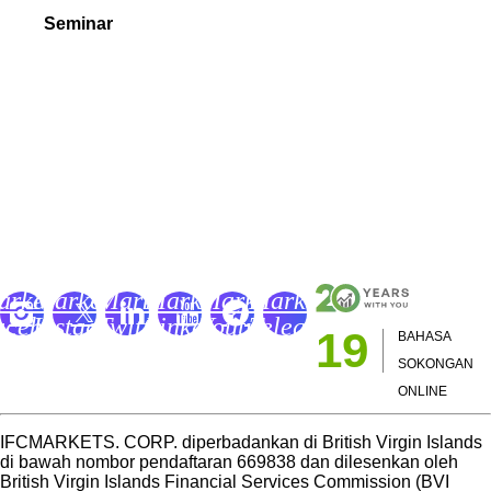
Seminar
Video Tutorial
Buku Dagangan Forex dan CFD
Glosari Pedagang
Akademi Perdagangan IFCM
FC
IFC
IFC
IFC
IFC
IFC
arkets
Markets
Markets
Markets
Markets
Markets
acebook
Instagram
Twitter
LinkedIn
Youtube
Telegram
19
BAHASA
age
Page
Page
Page
Channel
Page
SOKONGAN
ONLINE
IFCMARKETS. CORP. diperbadankan di British Virgin Islands
di bawah nombor pendaftaran 669838 dan dilesenkan oleh
British Virgin Islands Financial Services Commission (BVI