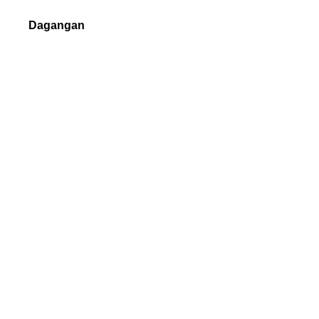
Dagangan
Forex
Logam berharga
Indeks
Saham
Kripto
Syarat dagangan
Isi padu Dagangan
Margin Keperluan
Jenis Pesanan