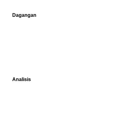
Pelaksanaan Perdagangan
Dagangan
NetTradeX
MetaTrader 4
MetaTrader 5
Platform dagangan mana yang bersesuaian
Analisis
BAHARU Teknik
Data Pasaran
Data Sejarah Pasaran
Berita Dagangan