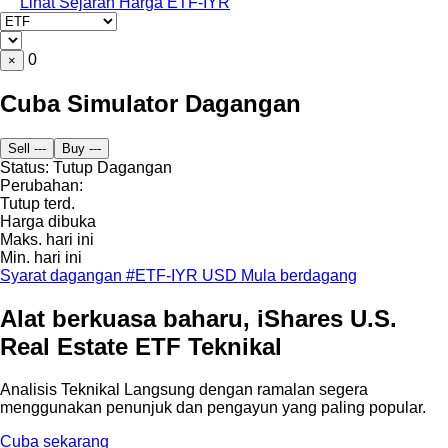
Lihat Sejarah Harga ETF-IYR
0
×
Cuba Simulator Dagangan
Sell
---
Buy
---
Status:
Tutup
Dagangan
Perubahan:
Tutup terd.
Harga dibuka
Maks. hari ini
Min. hari ini
Syarat dagangan #ETF-IYR USD
Mula berdagang
Alat berkuasa baharu, iShares U.S.
Real Estate ETF Teknikal
Analisis Teknikal Langsung dengan ramalan segera
menggunakan penunjuk dan pengayun yang paling popular.
Cuba sekarang