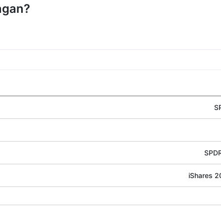
ngan?
S
SPDR
iShares 2