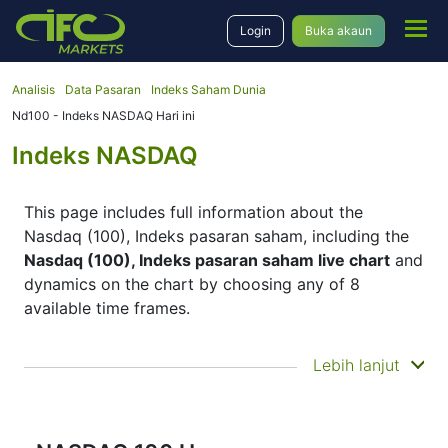
Trading App
Login
Buka akaun
Analisis
Data Pasaran
Indeks Saham Dunia
Nd100 - Indeks NASDAQ Hari ini
Indeks NASDAQ
This page includes full information about the
Nasdaq (100), Indeks pasaran saham, including the
Nasdaq (100), Indeks pasaran saham live chart
and
dynamics on the chart by choosing any of 8
available time frames.
By moving the start and end of the timeframe in the
Lebih lanjut
bottom panel you can see both the current and the
historical price movements of the instrument. In
addition, you have an opportunity to choose the
type of display of the
Nasdaq (100), Indeks