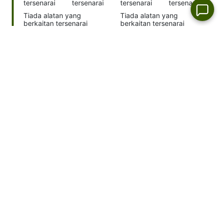
tersenarai
tersenarai
tersenarai
tersenarai
Tiada alatan yang
Tiada alatan yang
berkaitan tersenarai
berkaitan tersenarai
Penurunan
indeks
pasaran harian
Tiada
Tiada
Tiada
Tiada
alatan yang
alatan yang
alatan yang
alatan yang
berkaitan
berkaitan
berkaitan
berkaitan
tersenarai
tersenarai
tersenarai
tersenarai
Tiada alatan yang
Tiada alatan yang
berkaitan tersenarai
berkaitan tersenarai